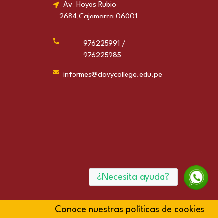
Av. Hoyos Rubio
2684,Cajamarca 06001
976225991 /
976225985
informes@davycollege.edu.pe
¿Necesita ayuda?
Conoce nuestras políticas de cookies