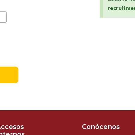
recruitme
Accesos
Conócenos
nternos