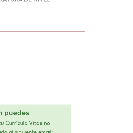
n puedes
tu Currículo Vitae no
o al siguiente email: