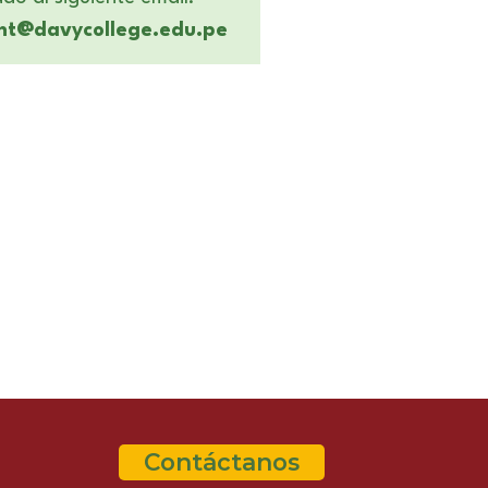
nt@davycollege.edu.pe
Contáctanos